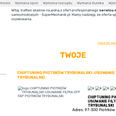
atności
Wymiana opon
Wymiana rozrządu
Wymiana tłumika
Wymi
Witaj, trafiłeś właśnie na jedną z ofert profesjonalnego
serwisu 
samochodowych - SuperMechanik.pl. Mamy nadzieję, że oferta sp
oczekiwania.
Jeżeli szukasz innego mechanika, możesz go znaleźć w
naszym ser
TWOJE
NAPRAWIMY
AUTO
CHIPTUNING PIOTRKÓW TRYBUNALSKI-USUWANIE F
TRYBUNALSKI
CHIPTUNING P
USUWANIE FIL
TRYBUNALSKI
Adres:
97-300
Piotrków 