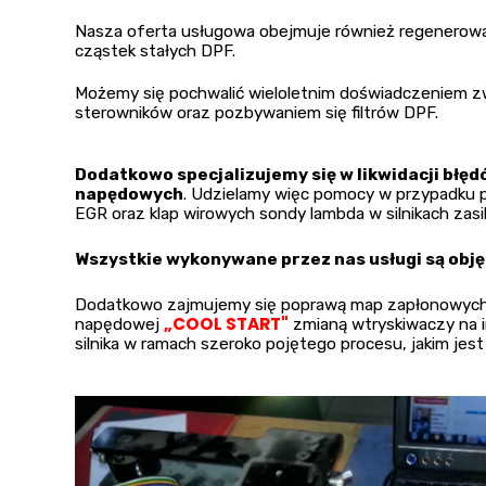
Nasza oferta usługowa obejmuje również regenerowa
cząstek stałych DPF.
Możemy się pochwalić wieloletnim doświadczeniem z
sterowników oraz pozbywaniem się filtrów DPF.
Dodatkowo specjalizujemy się w likwidacji błę
napędowych
. Udzielamy więc pomocy w przypadku p
EGR oraz klap wirowych sondy lambda w silnikach zas
Wszystkie wykonywane przez nas usługi są obj
Dodatkowo zajmujemy się poprawą map zapłonowych 
„COOL START"
napędowej
zmianą wtryskiwaczy na 
silnika w ramach szeroko pojętego procesu, jakim jes