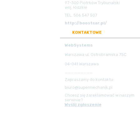
97-300 Piotrków Trybunalski
woj. łódzkie
TEL. 506 547 507
http://boostcar.pl/
DANE
KONTAKTOWE
PORTALU
WebSystems
Warszawa ul. Ostrobramska 75C
04-041 Warszawa
_________
Zapraszamy do kontaktu:
biuro@supermechanik.pl
Chcesz się zareklamować w naszym
serwisie?
Wyślij zgłoszenie