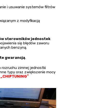
nie i usuwanie systemów filtrów
wiązanym z modyfikacją
dów sterowników jednostek
ojawienia się błędów zaworu
ilanych benzyną.
ęte gwarancją
.
rozruchu zimnej jednostki
inne typy oraz zwiększenie mocy
„CHIPTUNING"
t