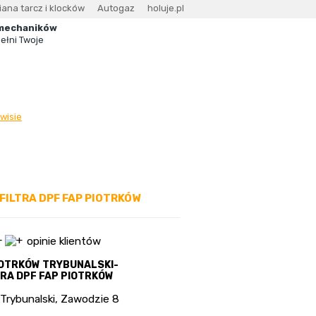
ana tarcz i klocków
Autogaz
holuje.pl
mechaników
ełni Twoje
wisie
.
ILTRA DPF FAP PIOTRKÓW
opinie klientów
IOTRKÓW TRYBUNALSKI-
TRA DPF FAP PIOTRKÓW
Trybunalski
,
Zawodzie 8