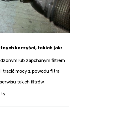
nych korzyści, takich jak:
odzonym lub zapchanym filtrem
 tracić mocy z powodu filtra
erwisu takich filtrów.
rty