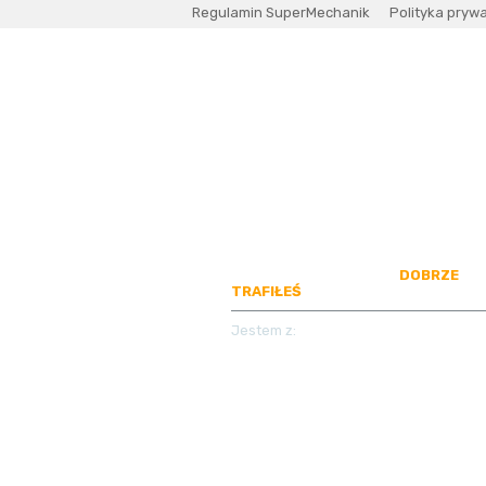
Regulamin SuperMechanik
Polityka pryw
SZUKASZ MECHANIKA?
DOBRZE
TRAFIŁEŚ
Jestem z: