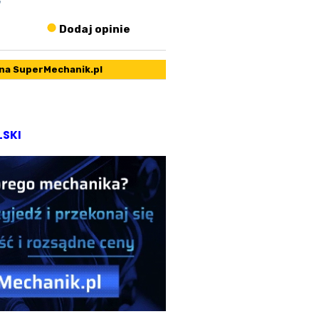
7
Dodaj opinie
 na SuperMechanik.pl
LSKI