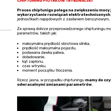
CHIPTUNING PIOTRKÓW TRYBUNALSKI
Proces chiptunigu polega na zwiększeniu mocy
wykorzystanie rozwiązań elektrotechnicznych
jednostkach napędowych z zasilaniem benzynowym, a t
Za sprawą dobrze przeprowadzonego chiptuningu moż
parametrów, takich jak:
maksymalna prędkość obrotowa silnika,
prędkość maksymalna pojazdu,
podawana dawka paliwa,
doładowanie,
kąt zapłonu,
czas wtrysku,
moment początku tłoczenia.
Rzecz jasna, w przypadku chiptuningu
mamy do czyn
odwracalnymi zmianami parametrów
.